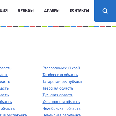
КЦИЯ
БРЕНДЫ
ДИЛЕРЫ
КОНТАКТЫ
бласть
Ставропольский край
ласть
Тамбовская область
бласть
Татарстан республика
ласть
Тверская область
ласть
Тульская область
область
Ульяновская область
 область
Челябинская область
тия республика
Чеченская република