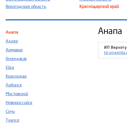
Вологодская область
Краснодарский край
Анапа
Анапа
Адлер
ИП Верхотур
Армавир
td-piramida.
Геленджик
Ейск
Краснодар
Лабинск
Мостовской
Новороссийск
Сочи
Туапсе