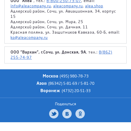
ООО "Алеа"
, тел.:
8-800-250-73-07
, email:
info@aleacompany.ru
,
aleacompany.ru
,
alea.shop
Адлерский район, Сочи, ул. Авиационная, 34, корпус
15
Адлерский район, Сочи, ул. Мира, 25
Адлерский район, Сочи, ул. Дачная, 11
Красная поляна, ул. Защитников Кавказа, 60-Б, email:
kp@aleacompany.ru
ООО "Вархан", г.Сочи, ул. Донская, 9А
, тел.:
8(862)
255-74-97
Москва
(495) 980-78-73
Азов
(86342) 5-81-69 / 5-81-70
Воронеж
(4732) 20-51-33
Поделиться