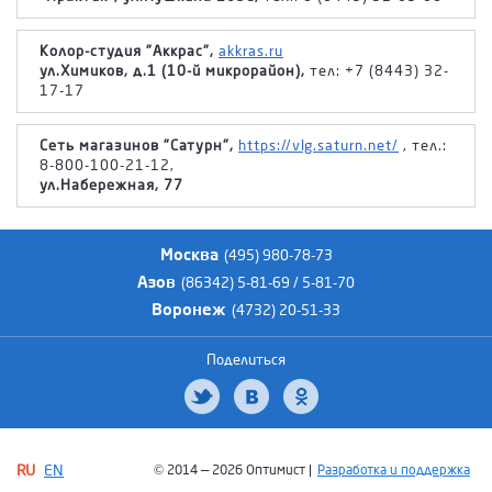
Колор-студия "Аккрас",
akkras.ru
ул.Химиков, д.1 (10-й микрорайон),
тел: +7 (8443) 32-
17-17
Сеть магазинов "Сатурн",
https://vlg.saturn.net/
, тел.:
8-800-100-21-12,
ул.Набережная, 77
Москва
(495) 980-78-73
Азов
(86342) 5-81-69 / 5-81-70
Воронеж
(4732) 20-51-33
Поделиться
RU
EN
© 2014 — 2026 Оптимист |
Разработка и поддержка