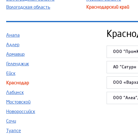
Вологодская область
Краснодарский край
Красно
Анапа
Адлер
ООО "ПромК
Армавир
Геленджик
АО "Сатурн 
Ейск
Краснодар
ООО «Варха
Лабинск
ООО "Алеа",
Мостовской
Новороссийск
Сочи
Туапсе