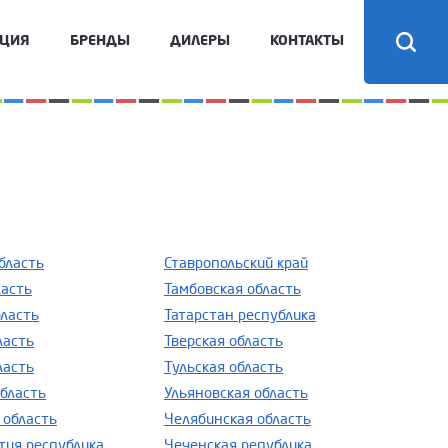
КЦИЯ
БРЕНДЫ
ДИЛЕРЫ
КОНТАКТЫ
бласть
Ставропольский край
ласть
Тамбовская область
бласть
Татарстан республика
ласть
Тверская область
ласть
Тульская область
область
Ульяновская область
 область
Челябинская область
тия республика
Чеченская република