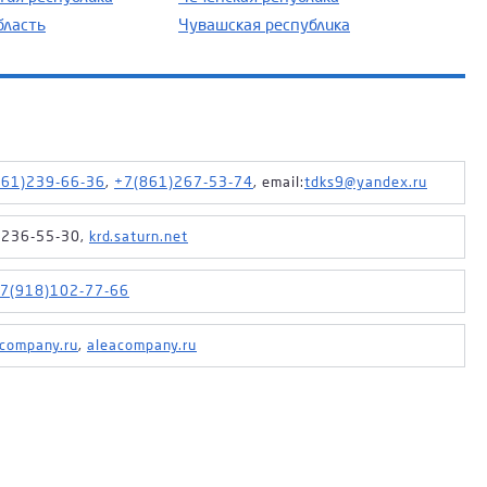
бласть
Чувашская республика
861)239-66-36
,
+7(861)267-53-74
, email:
tdks9@yandex.ru
) 236-55-30,
krd.saturn.net
7(918)102-77-66
company.ru
,
aleacompany.ru