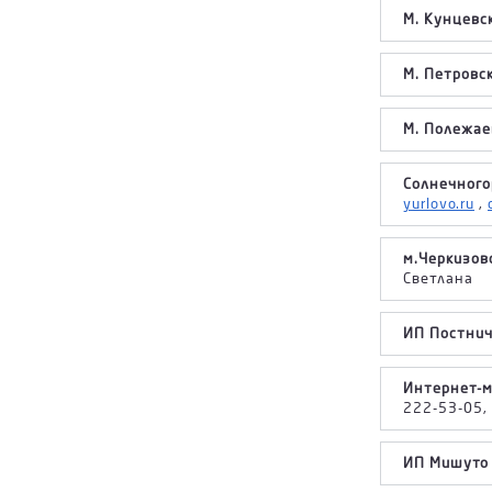
М. Кунцевск
М. Петровск
М. Полежае
Солнечного
yurlovo.ru
,
м.Черкизовс
Светлана
ИП Постниче
Интернет-м
222-53-05,
ИП Мишуто Е