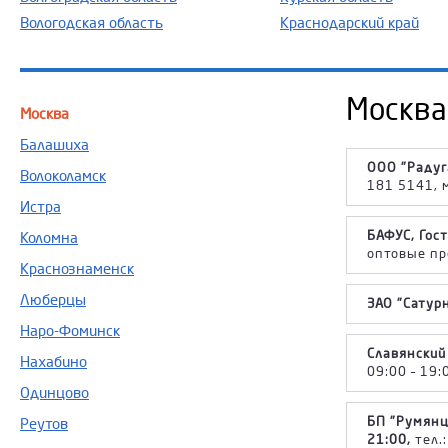
Вологодская область
Краснодарский край
Москва
Москва
Балашиха
ООО "Радуга
Волоколамск
181 5141, 
Истра
БАФУС, Гос
Коломна
оптовые пр
Краснознаменск
Люберцы
ЗАО "Сатурн
Наро-Фоминск
Славянский
Нахабино
09:00 – 19:
Одинцово
БП "Румянце
Реутов
21:00,
тел.: