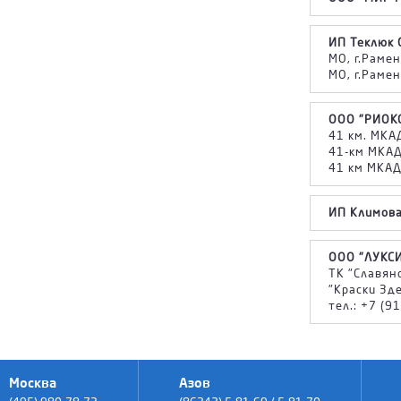
ИП Теклюк 
МО, г.Рамен
МО, г.Рамен
ООО "РИОК
41 км. МКАД
41-км МКАД,
41 км МКАД,
ИП Климова
ООО "ЛУКСИ
ТК "Славянс
"Краски Зде
тел.: +7 (9
Москва
Азов