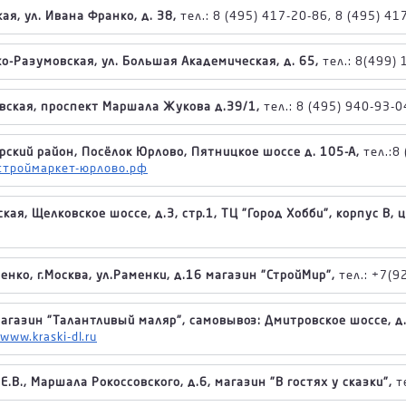
ая, ул. Ивана Франко, д. 38,
тел.: 8 (495) 417-20-86, 8 (495) 41
о-Разумовская, ул. Большая Академическая, д. 65,
тел.: 8(499) 
вская, проспект Маршала Жукова д.39/1,
тел.: 8 (495) 940-93-0
рский район, Посёлок Юрлово, Пятницкое шоссе д. 105-А,
тел.:8 
строймаркет-юрлово.рф
кая, Щелковское шоссе, д.3, стр.1, ТЦ "Город Хобби", корпус В,
нко, г.Москва, ул.Раменки, д.16 магазин "СтройМир",
тел.: +7(9
агазин "Талантливый маляр", самовывоз: Дмитровское шоссе, д.
www.kraski-dl.ru
.В., Маршала Рокоссовского, д.6, магазин "В гостях у сказки",
т