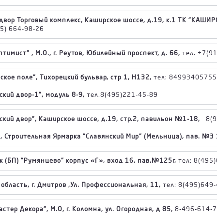
двор Торговый комплекс, Каширское шоссе, д.19, к.1 ТК "КАШИРС
95) 664-98-26
тимист" , М.О., г. Реутов, Юбилейный проспект, д. 66,
тел. +7(9
кое поле", Тихорецкий бульвар, стр 1, Н132,
тел: 84993405755
кий двор-1", модуль 8-9,
тел.8(495)221-45-89
ский двор", Каширское шоссе, д.19, стр.2, павильон №1-18,
8(92
, Строительная Ярмарка "Славянский Мир" (Мельница), пав. №З 1
к (БП) "Румянцево" корпус «Г», вход 16, пав.№125г,
тел: 8(495
область, г. Дмитров ,Ул. Профессиональная, 11,
тел: 8(495)649
стер Декора", М.О, г. Коломна, ул. Огородная, д 85,
8-496-614-7