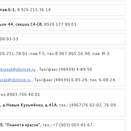
пав.6-1,
8 926 215 36 14
ьон 44, секции С4-С8,
8926 177 89 03
108-93-53
26-251-78-01 ,пав.Т-5, тел:8-967-065-56-90, пав. М-3,
rkrasok@obninsk.ru
, Тел/факс (48439) 4-89-56
asok@obninsk.ru
, Тел/факс (48439) 6-85-29, тел. 6-08-24
тел.8903-700-40-01
, д.Новые Кузьмёнки, д.41А,
тел.: (4967)76-02-02, 76-09-
9, "Планета красок",
тел.: +7 (903) 003-45-67,