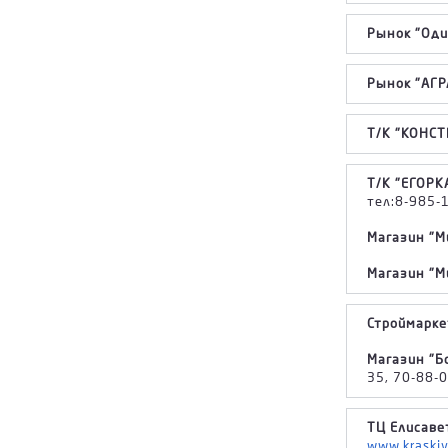
Рынок "Оди
Рынок "АГРА
Т/К "КОНСТ
Т/К "ЕГОРКА
тел:8-985-
Магазин "Ми
Магазин "Ми
Строймарке
Магазин "Бо
35, 70-88-0
ТЦ Елисавет
www.kraskiv