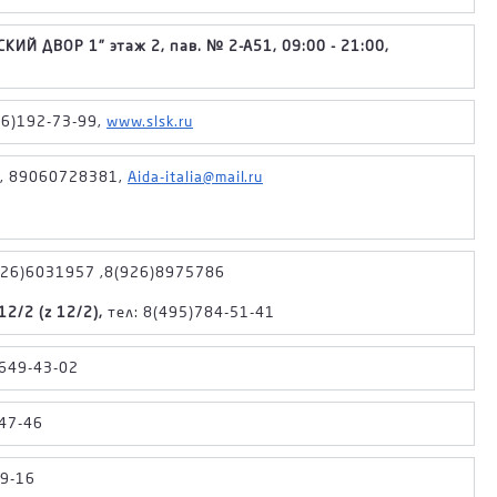
КИЙ ДВОР 1" этаж 2, пав. № 2-А51, 09:00 - 21:00,
16)192-73-99,
www.slsk.ru
, 89060728381,
Aida-italia@mail.ru
6)6031957 ,8(926)8975786
2/2 (z 12/2),
тел: 8(495)784-51-41
)649-43-02
-47-46
9-16