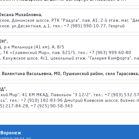
Оксана Михайловна,
ское, Донинское шоссе, РТК "Радуга", пав. А1, 2-й этаж, маг. "Д
ское, ул.Десантная, д.1, тел.: +7 (985) 990-10-77, Георгий
ОН",
, р-к Мельница (41 км), А, 8/5
 ТК «Славянский Мир», пав. Б21/5, тел.: +7 (963) 999-60-80
 Калужское шосе, 4с1, цокольный этаж, "Галерея Комфорта", пав
 Валентина Васильевна, МО, Пушкинский район, село Тарасовка, 
Д",
кий Мир", 41 КМ МКАД, Павильон "З 12/2", тел.: +7 (903) 532-57
сь", тел.: +7 (910) 182-83-96 Дмитрий Киевское шоссе, бизнес-па
15) 217-84-28, +7 (925) 90-58-343
Воронеж