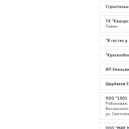
Строительн
ТК "Каширс
Павел
"В гостях у
"Краскиобо
ИП Емельяно
Щербаков Ев
ООО "1001 
Рябиновая, 
Волоколамск
ул. Святооз
ООО "МИР М