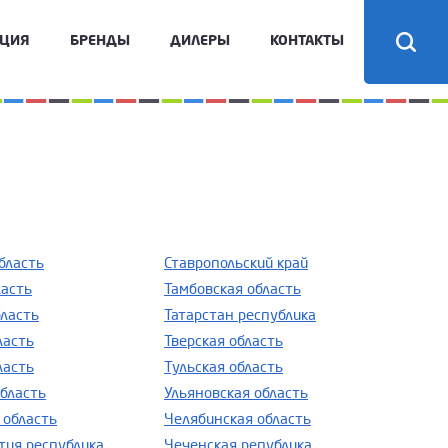
КЦИЯ
БРЕНДЫ
ДИЛЕРЫ
КОНТАКТЫ
бласть
Ставропольский край
ласть
Тамбовская область
бласть
Татарстан республика
ласть
Тверская область
ласть
Тульская область
область
Ульяновская область
 область
Челябинская область
тия республика
Чеченская република