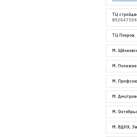
ТЦ стройдв
892647504
ТЦ Покров,
М. Щёлковск
М. Полежае
М. Профсою
М. Дмитровс
М. Октябрьс
М. ВДНХ, Зв