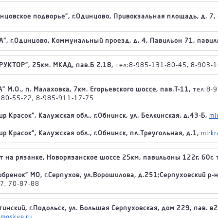
нцовское подворье", г.Одинцово, Привокзальная площадь, д. 7, 
", г.Одинцово, Коммунальный проезд, д. 4, Павильон 71, павил
РУКТОР", 25км. МКАД, пав.Б 2.18,
тел:8-985-131-80-45, 8-903-
" М.О., п. Малаховка, 7км. Егорьевского шоссе, пав.Т-11,
тел:8-9
180-55-22, 8-985-911-17-75
р Красок", Калужская обл., г.Обнинск, ул. Белкинская, д.43-Б,
mi
р Красок", Калужская обл., г.Обнинск, пл.Треугольная, д.1,
mirkr
т на рязанке, Новорязанское шоссе 25км, павильоны 122г, 60г,
бренок" МО, г.Серпухов, ул.Ворошилова, д.251;Серпуховский р-н
7, 70-87-88
инский, г.Подольск, ул. Большая Серпуховская, дом 229, пав. в2
moskve.ru