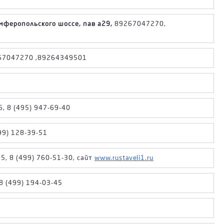
имферопольского шоссе, пав а29,
89267047270,
7047270 ,89264349501
6, 8 (495) 947-69-40
499) 128-39-51
55, 8 (499) 760-51-30, сайт
www.rustaveli1.ru
 8 (499) 194-03-45